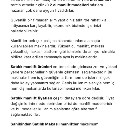
tercih etmektir çünkü
2
.
el manlift modelleri
sıfırlara
nazaran çok daha uygun fiyatlıdırlar.
Güvenilir bir firmadan alım yaptığınız taktirde rahatlıkla
ihtiyacınızı karşılayabilir, ekonomik biçimde işlerinizi
halledebilirsiniz.
Manliftler pek çok çalışma alanında onlarca amaçta
kullanılabilen makinalardır. Yükseltici, menlift, makaslı
yükseltici, makaslı platform gibi isimlerle de anılıyor olmakla
birlikte kast edilen tamamıyla aynı iş makinalarıdır.
Satılık manlift
ürünleri
en temelinde çıkılması zor ve yüksel
yerlere personellerin güvenle çıkmasını sağlamaktadır. Bu
makinalar hem iş güvenliğini arttırır hem de işlerinizi çok
daha kolay yapmanızı sağlar. Geniş kullanım alanıyla hem iç
hem dış mekanlarda kullanabilmenizi mümkün kılar.
Satılık manlift
fiyatları
çeşitli detaylara göre değişir. Fiyat
değişimlerinin nedenlerinden birisi de manlift modelleridir
ve bu modeller kullanım alanlarına göre alternatif
sağlamaktadırlar.
Sahibinden Satılık Makaslı manliftler
maksimum