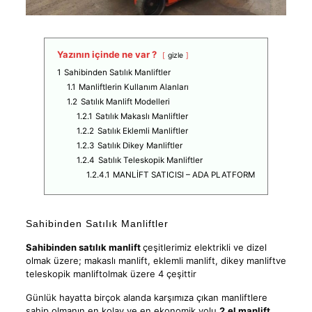
Yazının içinde ne var ?
gizle
1
Sahibinden Satılık Manliftler
1.1
Manliftlerin Kullanım Alanları
1.2
Satılık Manlift Modelleri
1.2.1
Satılık Makaslı Manliftler
1.2.2
Satılık Eklemli Manliftler
1.2.3
Satılık Dikey Manliftler
1.2.4
Satılık Teleskopik Manliftler
1.2.4.1
MANLİFT SATICISI – ADA PLATFORM
Sahibinden Satılık Manliftler
Sahibinden satılık manlift
çeşitlerimiz elektrikli ve dizel
olmak üzere; makaslı manlift, eklemli manlift, dikey manliftve
teleskopik manliftolmak üzere 4 çeşittir
Günlük hayatta birçok alanda karşımıza çıkan manliftlere
sahip olmanın en kolay ve en ekonomik yolu
2.el manlift