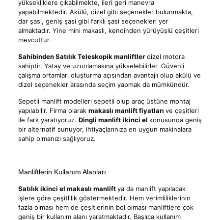
yüksekliklere çıkabilmekte, ileri geri manevra
yapabilmektedir. Akülü, dizel gibi seçenekler bulunmakta,
dar şasi, geniş şasi gibi farklı şasi seçenekleri yer
almaktadır. Yine mini makaslı, kendinden yürüyüşlü çeşitleri
mevcuttur.
Sahibinden Satılık Teleskopik manliftler
dizel motora
sahiptir. Yatay ve uzunlamasına yükselebilirler. Güvenli
çalışma ortamları oluşturma açısından avantajlı olup akülü ve
dizel seçenekler arasında seçim yapmak da mümkündür.
Sepetli manlift modelleri sepetli olup araç üstüne montaj
yapılabilir. Firma olarak
makaslı manlift fiyatları
ve çeşitleri
ile fark yaratıyoruz.
Dingli manlift
ikinci el
konusunda geniş
bir alternatif sunuyor, ihtiyaçlarınıza en uygun makinalara
sahip olmanızı sağlıyoruz.
Manliftlerin Kullanım Alanları
Satılık ikinci el makaslı manlift
ya da manlift yapılacak
işlere göre çeşitlilik göstermektedir. Hem verimliliklerinin
fazla olması hem de çeşitlerinin bol olması manliftlere çok
geniş bir kullanım alanı yaratmaktadır. Başlıca kullanım