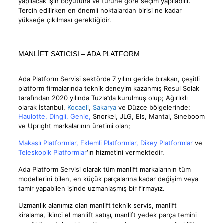
yapılacak işin boyutuna ve türüne göre seçim yapılabilir.
Tercih edilirken en önemli noktalardan birisi ne kadar
yükseğe çıkılması gerektiğidir.
MANLİFT SATICISI – ADA PLATFORM
Ada Platform Servisi sektörde 7 yılını geride bırakan, çeşitli
platform firmalarında teknik deneyim kazanmış Resul Solak
tarafından 2020 yılında Tuzla’’da kurulmuş olup; Ağırlıklı
olarak İstanbul,
Kocaeli
,
Sakarya
ve Düzce bölgelerinde;
Haulotte
,
Dingli
,
Genie
,
Snorkel, JLG, Els, Mantal, Sıneboom
ve Uprıght markalarının üretimi olan;
Makaslı Platformlar
,
Eklemli Platformlar
,
Dikey Platformlar
ve
Teleskopik Platformlar
‘ın hizmetini vermektedir.
Ada Platform Servisi olarak tüm manlift markalarının tüm
modellerini bilen, en küçük parçalarına kadar değişim veya
tamir yapabilen işinde uzmanlaşmış bir firmayız.
Uzmanlık alanımız olan manlift teknik servis, manlift
kiralama, ikinci el manlift satışı, manlift yedek parça temini