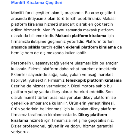
Manlift Kiralama Çeşitleri
Manlift farklı çeşitleri olan iş araçlarıdır. Bu araç çeşitleri
arasında ihtiyacınız olan türü tercih edebilirsiniz. Makaslı
platform kiralama hizmeti standart olarak en çok tercih
edilen hizmettir. Manlift aynı zamanda makaslı platform
olarak da bilinmektedir.
Makaslı platform kiralama
için
firmamızla iletişime geçmeniz yeterlidir. Platform türleri
arasında sıklıkla tercih edilen
eklemli platform kiralama
da
hem iç hem de dış mekanda kullanılabilir.
Personelin ulaşamayacağı yerlere ulaşması için bu araçlar
kullanılır. Eklemli platform daha rahat hareket etmektedir.
Eklemler sayesinde sağa, sola, yukarı ve aşağı hareket
kabiliyeti yüksektir. Firmamız
teleskopik platform kiralama
üzerine de hizmet vermektedir. Dizel motora sahip bu
platform yatay ya da dikey olarak hareket edebilir. Son
olarak manlift türleri arasında yer alan dikey platform ise
genellikle ambarlarda kullanılır. Ürünlerin yerleştirilmesi,
ürün yerlerinin belirlenmesi için kullanılan dikey platform
firmamız tarafından kiralanmaktadır.
Dikey platform
kiralama
hizmeti için firmamızla iletişime geçebilirsiniz.
Bizler profesyonel, güvenilir ve doğru hizmet garantisi
veriyoruz.