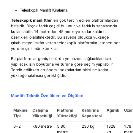
Teleskopik Manlift Kiralama
Teleskopik manliftler
en çok tercih edilen platformlardan
birisidir. Birçok farklı çeşidi bulunur ve farklı iş sahalarında
kullanılabilir. 14 metreden 45 metreye kadar kaldırıcı
özellikleri olabilmektedir. Bu sayede oldukça yükseğe
çıkabilmeye imkân veren teleskopik platformlar istenen her
yere erişimi mümkün kılar.
Bu platformlar geniş bir ürün yelpazesi sağladıkları için
yapılacak işin boyutuna ve türüne göre seçim yapılabilir.
Tercih edilirken en önemli noktalardan birisi ne kadar
yükseğe çıkılması gerektiğidir.
Manlift Teknik Özellikleri ve Ölçüleri
Makine
Çalışma
Platform
Kaldırma
Ağırlık
Uzun
Tipi
Yüksekliği
Yüksekliği
Kapasitesi
6+2
7,80 metre
5,80
230 kg
1328
1,78
metre
kg
metr