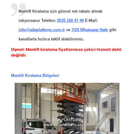
Manlift Kiralama için güncel net rakam almak
istiyorsanız Telefon:
0535 100 47 40
E-Mail:
info@adaplatform.com.tr
ve
7/24 Whatsapp Hattı
gibi
kanallarla hızlıca teklif alabilirsiniz.
Dipnot:
Manlift kiralama fiyatlarımıza çekici hizmeti dahil
değildir.
Manlift Kiralama Bölgeleri