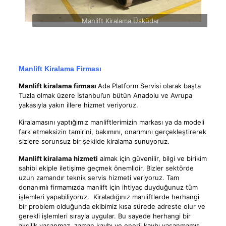
Manlift Kiralama Üsküdar
Manlift Kiralama Firması
Manlift kiralama firması
Ada Platform Servisi olarak başta
Tuzla olmak üzere İstanbul’un bütün Anadolu ve Avrupa
yakasıyla yakın illere hizmet veriyoruz.
Kiralamasını yaptığımız manliftlerimizin markası ya da modeli
fark etmeksizin tamirini, bakımını, onarımını gerçekleştirerek
sizlere sorunsuz bir şekilde kiralama sunuyoruz.
Manlift kiralama
hizmeti
almak için güvenilir, bilgi ve birikim
sahibi ekiple iletişime geçmek önemlidir. Bizler sektörde
uzun zamandır teknik servis hizmeti veriyoruz. Tam
donanımlı firmamızda manlift için ihtiyaç duyduğunuz tüm
işlemleri yapabiliyoruz. Kiraladığınız manliftlerde herhangi
bir problem olduğunda ekibimiz kısa sürede adreste olur ve
gerekli işlemleri sırayla uygular. Bu sayede herhangi bir
aksilik yaşanmaz, zaman kaybı ve enerji kaybı yaşanmamış