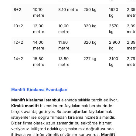
8+2
10,10
8,10 metre
250 kg
1920
2,39
metre
kg
metr
10+2
12,00
10,00
320 kg
2570
2,39
metre
metre
kg
metr
12+2
14,00
11,90
320 kg
2,900
2,39
metre
metre
kg
metr
14+2
15,80
13,80
227 kg
3100
2,76
metre
metre
kg
metr
Manlift Kiralama Avantajları
Manlift kiralama İstanbul
alanında sıklıkla tercih ediliyor.
Kiralık manlift
hizmetinden faydalanmak beraberinde
birçok avantaj getiriyor. Bu avantajlardan faydalanmak
isteyenler ise doğru firmadan kiralama hizmeti almalıdır.
Bizler firma olarak uzun zamandır bu sektörde hizmet
veriyoruz. Müşteri odaklı çalışmalarımız doğrultusunda
ihtiyaca ve isteğe yönelik çözümler sunuyoruz.
Manlift