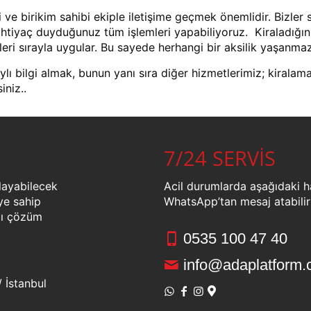
gi ve birikim sahibi ekiple iletişime geçmek önemlidir. Bizle
 ihtiyaç duyduğunuz tüm işlemleri yapabiliyoruz. Kiraladığı
mleri sırayla uygular. Bu sayede herhangi bir aksilik yaşanm
ı bilgi almak, bunun yanı sıra diğer hizmetlerimiz; kiralama
iniz..
7/24 SERVİS
layabilecek
Acil durumlarda aşağıdaki ha
ye sahip
WhatsApp’tan mesaj atabilirs
zlı çözüm
0535 100 47 40
info@adaplatform.
 İstanbul