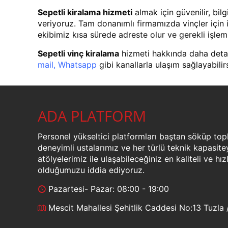
Sepetli kiralama
hizmeti
almak için güvenilir, bil
veriyoruz. Tam donanımlı firmamızda vinçler için
ekibimiz kısa sürede adreste olur ve gerekli işle
Sepetli vinç kiralama
hizmeti hakkında daha detayl
mail
,
Whatsapp
gibi kanallarla ulaşım sağlayabilirs
ADA PLATFORM
Personel yükseltici platformları baştan söküp top
deneyimli ustalarımız ve her türlü teknik kapasite
atölyelerimiz ile ulaşabileceğiniz en kaliteli ve hı
olduğumuzu iddia ediyoruz.
Pazartesi- Pazar: 08:00 - 19:00
Mescit Mahallesi Şehitlik Caddesi No:13 Tuzla /