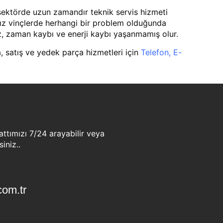
r sektörde uzun zamandır teknik servis hizmeti
nız vinçlerde herhangi bir problem olduğunda
az, zaman kaybı ve enerji kaybı yaşanmamış olur.
, satış ve yedek parça hizmetleri için
Telefon
,
E-
ttımızı 7/24 arayabilir veya
iniz..
com.tr