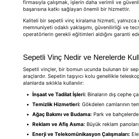
firmasıyla çalışmak, işlerin daha verimli ve güvenli
başarısına katkı sağlayan önemli bir hizmettir.
Kaliteli bir sepetli vinç kiralama hizmeti, yalnı
memnuniyeti odaklı yaklaşımı, güvenilirliği ve tecr
operatörlerin gerekli eğitimleri aldığını garanti e
Sepetli Vinç Nedir ve Nerelerde Kull
Sepetli vinçler, bir bomun ucunda bulunan bir sep
araçlardır. Sepetin taşıyıcı kolu genellikle telesk
alanlarda sıklıkla kullanılır:
İnşaat ve Tadilat İşleri:
Binaların dış cephe çal
Temizlik Hizmetleri:
Gökdelen camlarının temizl
Ağaç Bakımı ve Budama:
Park ve bahçelerdeki
Reklam ve Afiş Asma:
Büyük reklam panoları, 
Enerji ve Telekomünikasyon Çalışmaları:
Ele