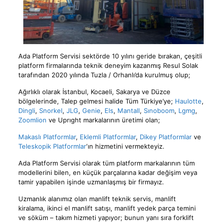
Ada Platform Servisi sektörde 10 yılını geride bırakan, çeşitli
platform firmalarında teknik deneyim kazanmış Resul Solak
tarafından 2020 yılında Tuzla / Orhanlı’da kurulmuş olup;
Ağırlıklı olarak İstanbul, Kocaeli, Sakarya ve Düzce
bölgelerinde, Talep gelmesi halide Tüm Türkiye’ye;
Haulotte
,
Dingli
,
Snorkel
,
JLG
,
Genie
,
Els
,
Mantall
,
Sınoboom
,
Lgmg
,
Zoomlion
ve Uprıght markalarının üretimi olan;
Makaslı Platformlar
,
Eklemli Platformlar
,
Dikey Platformlar
ve
Teleskopik Platformlar
‘ın hizmetini vermekteyiz.
Ada Platform Servisi olarak tüm platform markalarının tüm
modellerini bilen, en küçük parçalarına kadar değişim veya
tamir yapabilen işinde uzmanlaşmış bir firmayız.
Uzmanlık alanımız olan manlift teknik servis, manlift
kiralama, ikinci el manlift satışı, manlift yedek parça temini
ve söküm – takım hizmeti yapıyor; bunun yanı sıra forklift