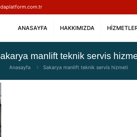
daplatform.com.tr
ANASAYFA
HAKKIMIZDA
HİZMETLE
akarya manlift teknik servis hizme
Anasayfa
Sakarya manlift teknik servis hizmeti