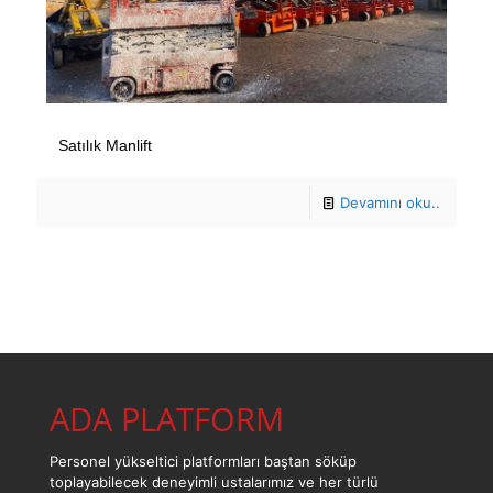
Satılık Manlift
Devamını oku..
ADA PLATFORM
Personel yükseltici platformları baştan söküp
toplayabilecek deneyimli ustalarımız ve her türlü