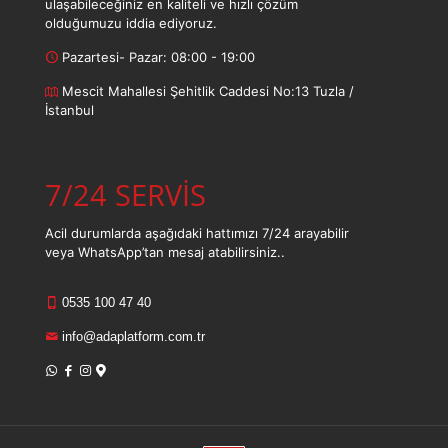
ulaşabileceğiniz en kaliteli ve hızlı çözüm
olduğumuzu iddia ediyoruz.
Pazartesi- Pazar: 08:00 - 19:00
Mescit Mahallesi Şehitlik Caddesi No:13 Tuzla /
İstanbul
7/24 SERVİS
Acil durumlarda aşağıdaki hattımızı 7/24 arayabilir
veya WhatsApp’tan mesaj atabilirsiniz..
0535 100 47 40
info@adaplatform.com.tr