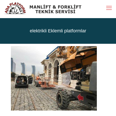
elektrikli Eklemli platformlar