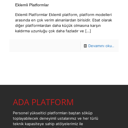
Eklemli Platformlar
Eklemli Platformlar Eklemli platform, platform modelleri
arasında en çok verim alınanlardan birisidir. Ebat olarak
diğer platformlardan daha küçük olmasına karşın
kaldırma uzunluğu çok daha fazladır ve
[…]
Devamını oku..
ADA PLATFORM
Personel yükseltici platformları baştan söküp
toplayabilecek deneyimli ustalarımız ve her türlü
teknik kapasiteye sahip atölyelerimiz ile