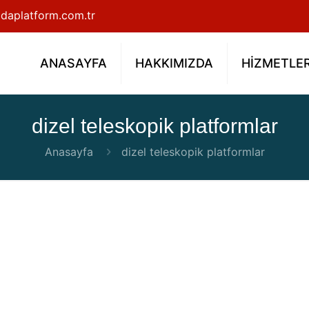
daplatform.com.tr
ANASAYFA
HAKKIMIZDA
HİZMETLE
dizel teleskopik platformlar
Anasayfa
dizel teleskopik platformlar