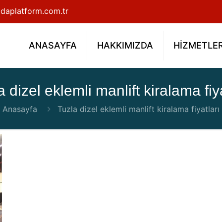
daplatform.com.tr
ANASAYFA
HAKKIMIZDA
HİZMETLE
a dizel eklemli manlift kiralama fiya
Anasayfa
Tuzla dizel eklemli manlift kiralama fiyatları