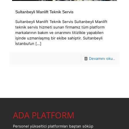
Sultanbeyli Manlift Teknik Servis
Sultanbeyli Manlift Teknik Servis Sultanbeyli Manlift
teknik servis hizmeti sunan firmamız tüm platform
markalarının bakım ve onarımını titizlikle yapabilen
işinde uzmanlaşmış bir ekibe sahiptir. Sultanbeyli
İstanbul’un
[…]
Devamını oku..
ADA PLATFORM
Personel yükseltici platformları baştan söküp