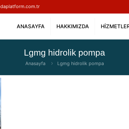
daplatform.com.tr
ANASAYFA
HAKKIMIZDA
HİZMETLE
Lgmg hidrolik pompa
Anasayfa
Lgmg hidrolik pompa