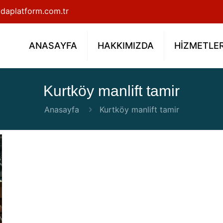
daplatform.com.tr
ANASAYFA
HAKKIMIZDA
HİZMETLE
Kurtköy manlift tamir
Anasayfa
Kurtköy manlift tamir