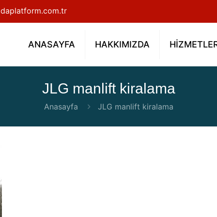
daplatform.com.tr
ANASAYFA
HAKKIMIZDA
HİZMETLE
JLG manlift kiralama
Anasayfa
JLG manlift kiralama