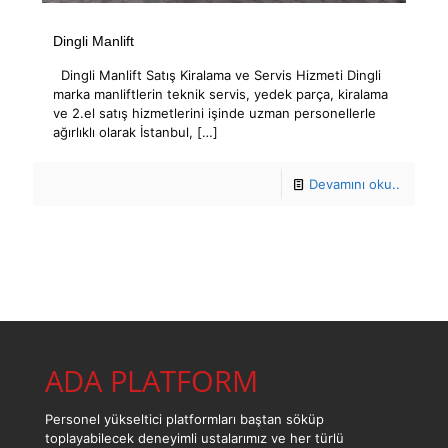
Dingli Manlift
Dingli Manlift Satış Kiralama ve Servis Hizmeti Dingli
marka manliftlerin teknik servis, yedek parça, kiralama
ve 2.el satış hizmetlerini işinde uzman personellerle
ağırlıklı olarak İstanbul,
[…]
Devamını oku..
ADA PLATFORM
Personel yükseltici platformları baştan söküp
toplayabilecek deneyimli ustalarımız ve her türlü