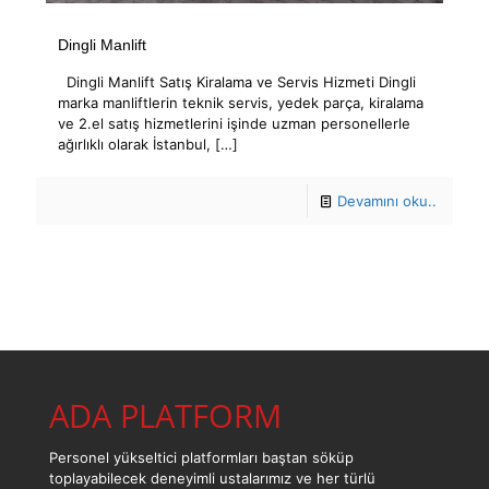
Dingli Manlift
Dingli Manlift Satış Kiralama ve Servis Hizmeti Dingli
marka manliftlerin teknik servis, yedek parça, kiralama
ve 2.el satış hizmetlerini işinde uzman personellerle
ağırlıklı olarak İstanbul,
[…]
Devamını oku..
ADA PLATFORM
Personel yükseltici platformları baştan söküp
toplayabilecek deneyimli ustalarımız ve her türlü