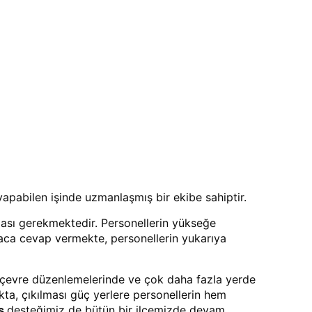
yapabilen işinde uzmanlaşmış bir ekibe sahiptir.
şması gerekmektedir. Personellerin yükseğe
iyaca cevap vermekte, personellerin yukarıya
a, çevre düzenlemelerinde ve çok daha fazla yerde
makta, çıkılması güç yerlere personellerin hem
is
desteğimiz de bütün bir ilçemizde devam