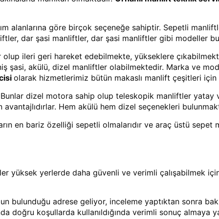
ım alanlarına göre birçok seçeneğe sahiptir. Sepetli manliftle
iftler, dar şasi manliftler, dar şasi manliftler gibi modeller 
r olup ileri geri hareket edebilmekte, yükseklere çıkabilmekte
niş şasi, akülü, dizel manliftler olabilmektedir. Marka ve mo
cisi
olarak hizmetlerimiz bütün makaslı manlift çeşitleri içi
r. Bunlar dizel motora sahip olup teleskopik manliftler yatay
 avantajlıdırlar. Hem akülü hem dizel seçenekleri bulunmakt
nların en bariz özelliği sepetli olmalarıdır ve araç üstü sepet
eller yüksek yerlerde daha güvenli ve verimli çalışabilmek içi
mun bulunduğu adrese geliyor, inceleme yaptıktan sonra bak
anda doğru koşullarda kullanıldığında verimli sonuç almaya y