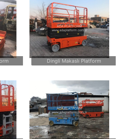
form
Dingli Makaslı Platform