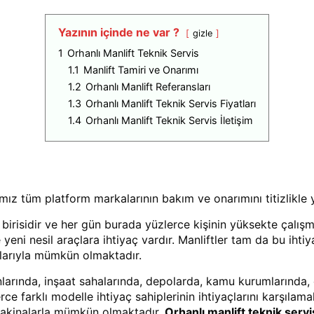
Yazının içinde ne var ?
gizle
1
Orhanlı Manlift Teknik Servis
1.1
Manlift Tamiri ve Onarımı
1.2
Orhanlı Manlift Referansları
1.3
Orhanlı Manlift Teknik Servis Fiyatları
1.4
Orhanlı Manlift Teknik Servis İletişim
ız tüm platform markalarının bakım ve onarımını titizlikle 
en birisidir ve her gün burada yüzlerce kişinin yüksekte çalı
yeni nesil araçlara ihtiyaç vardır. Manliftler tam da bu iht
alarıyla mümkün olmaktadır.
lanlarında, inşaat sahalarında, depolarda, kamu kurumlarınd
erce farklı modelle ihtiyaç sahiplerinin ihtiyaçlarını karşıla
makinalarla mümkün olmaktadır.
Orhanlı manlift teknik serv