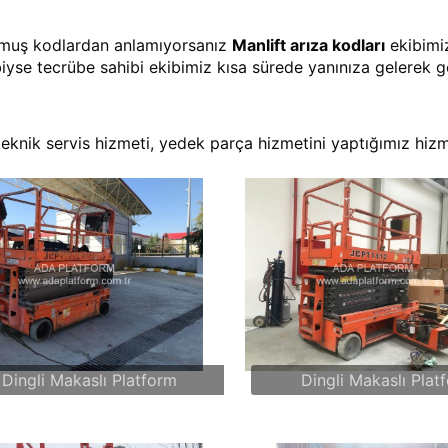
 olmuş kodlardan anlamıyorsanız
Manlift arıza kodları
ekibimiz
se tecrübe sahibi ekibimiz kısa sürede yanınıza gelerek ge
teknik servis hizmeti, yedek parça hizmetini yaptığımız hizm
Dingli Makaslı Platform
Dingli Makaslı Plat