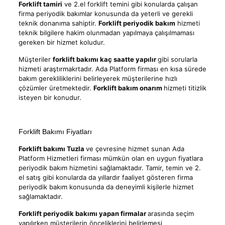
Forklift tamiri
ve 2.el forklift temini gibi konularda çalışan
firma periyodik bakımlar konusunda da yeterli ve gerekli
teknik donanıma sahiptir.
Forklift periyodik bakım
hizmeti
teknik bilgilere hakim olunmadan yapılmaya çalışılmaması
gereken bir hizmet koludur.
Müşteriler
forklift bakımı kaç saatte yapılır
gibi sorularla
hizmeti araştırmakrtadır. Ada Platform firması en kısa sürede
bakım gerekliliklerini belirleyerek müşterilerine hızlı
çözümler üretmektedir.
Forklift bakım onarım
hizmeti titizlik
isteyen bir konudur.
Forklift Bakımı Fiyatları
Forklift bakımı Tuzla
ve çevresine hizmet sunan Ada
Platform Hizmetleri firması mümkün olan en uygun fiyatlara
periyodik bakım hizmetini sağlamaktadır. Tamir, temin ve 2.
el satış gibi konularda da yıllardır faaliyet gösteren firma
periyodik bakım konusunda da deneyimli kişilerle hizmet
sağlamaktadır.
Forklift periyodik bakımı yapan firmalar
arasında seçim
yapılırken müşterilerin önceliklerini belirlemesi