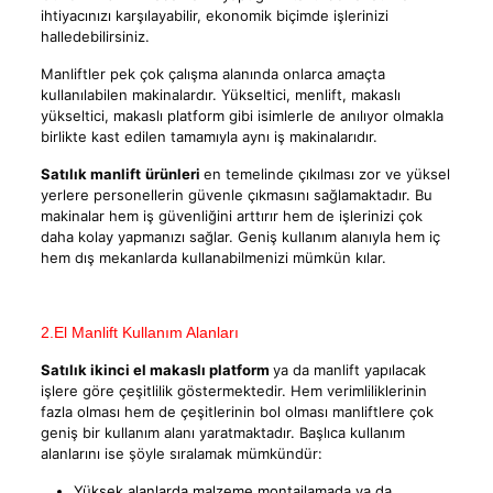
ihtiyacınızı karşılayabilir, ekonomik biçimde işlerinizi
halledebilirsiniz.
Manliftler pek çok çalışma alanında onlarca amaçta
kullanılabilen makinalardır. Yükseltici, menlift, makaslı
yükseltici, makaslı platform gibi isimlerle de anılıyor olmakla
birlikte kast edilen tamamıyla aynı iş makinalarıdır.
Satılık manlift
ürünleri
en temelinde çıkılması zor ve yüksel
yerlere personellerin güvenle çıkmasını sağlamaktadır. Bu
makinalar hem iş güvenliğini arttırır hem de işlerinizi çok
daha kolay yapmanızı sağlar. Geniş kullanım alanıyla hem iç
hem dış mekanlarda kullanabilmenizi mümkün kılar.
2.El Manlift Kullanım Alanları
Satılık ikinci el makaslı platform
ya da manlift yapılacak
işlere göre çeşitlilik göstermektedir. Hem verimliliklerinin
fazla olması hem de çeşitlerinin bol olması manliftlere çok
geniş bir kullanım alanı yaratmaktadır. Başlıca kullanım
alanlarını ise şöyle sıralamak mümkündür:
Yüksek alanlarda malzeme montajlamada ya da