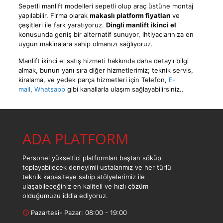
Sepetli manlift modelleri sepetli olup araç üstüne montaj
yapılabilir. Firma olarak
makaslı platform fiyatları
ve
çeşitleri ile fark yaratıyoruz.
Dingli manlift
ikinci el
konusunda geniş bir alternatif sunuyor, ihtiyaçlarınıza en
uygun makinalara sahip olmanızı sağlıyoruz.
Manlift ikinci el satış hizmeti hakkında daha detaylı bilgi
almak, bunun yanı sıra diğer hizmetlerimiz; teknik servis,
kiralama, ve yedek parça hizmetleri için
Telefon
,
E-
mail
,
Whatsapp
gibi kanallarla ulaşım sağlayabilirsiniz..
ADA PLATFORM
Personel yükseltici platformları baştan söküp
toplayabilecek deneyimli ustalarımız ve her türlü
teknik kapasiteye sahip atölyelerimiz ile
ulaşabileceğiniz en kaliteli ve hızlı çözüm
olduğumuzu iddia ediyoruz.
Pazartesi- Pazar: 08:00 - 19:00