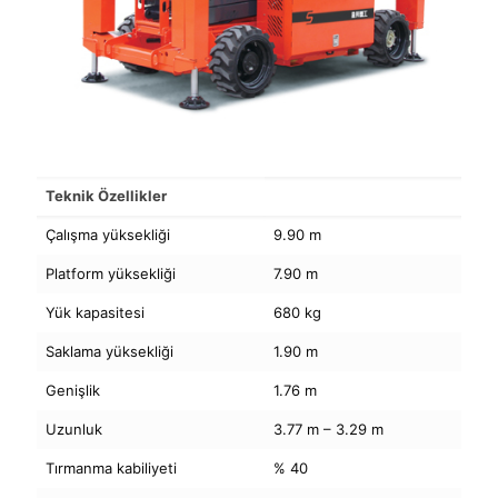
Teknik Özellikler
Çalışma yüksekliği
9.90 m
Platform yüksekliği
7.90 m
Yük kapasitesi
680 kg
Saklama yüksekliği
1.90 m
Genişlik
1.76 m
Uzunluk
3.77 m – 3.29 m
Tırmanma kabiliyeti
% 40