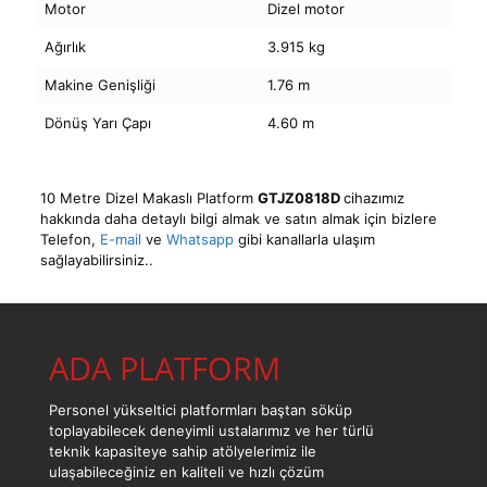
Motor
Dizel motor
Ağırlık
3.915 kg
Makine Genişliği
1.76 m
Dönüş Yarı Çapı
4.60 m
10 Metre Dizel Makaslı Platform
GTJZ0818D
cihazımız
hakkında daha detaylı bilgi almak ve satın almak için bizlere
Telefon
,
E-mail
ve
Whatsapp
gibi kanallarla ulaşım
sağlayabilirsiniz..
ADA PLATFORM
Personel yükseltici platformları baştan söküp
toplayabilecek deneyimli ustalarımız ve her türlü
teknik kapasiteye sahip atölyelerimiz ile
ulaşabileceğiniz en kaliteli ve hızlı çözüm